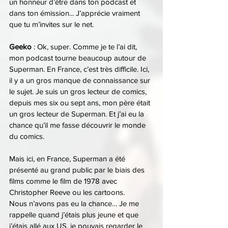
un honneur d’être dans ton podcast et 
dans ton émission... J’apprécie vraiment 
que tu m’invites sur le net.
Geeko 
: Ok, super. Comme je te l’ai dit, 
mon podcast tourne beaucoup autour de 
Superman. En France, c’est très difficile. Ici, 
il y a un gros manque de connaissance sur 
le sujet. Je suis un gros lecteur de comics, 
depuis mes six ou sept ans, mon père était 
un gros lecteur de Superman. Et j’ai eu la 
chance qu’il me fasse découvrir le monde 
du comics.
Mais ici, en France, Superman a été 
présenté au grand public par le biais des 
films comme le film de 1978 avec 
Christopher Reeve ou les cartoons.
Nous n’avons pas eu la chance… Je me 
rappelle quand j’étais plus jeune et que 
j’étais allé aux US, je pouvais regarder le 