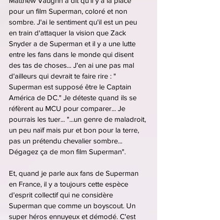
Matthew Vaughn a dit qu'il y a la place 
pour un film Superman, coloré et non 
sombre. J'ai le sentiment qu'il est un peu 
en train d'attaquer la vision que Zack 
Snyder a de Superman et il y a une lutte 
entre les fans dans le monde qui disent 
des tas de choses... J'en ai une pas mal 
d'ailleurs qui devrait te faire rire : " 
Superman est supposé être le Captain 
América de DC." Je déteste quand ils se 
réfèrent au MCU pour comparer... Je 
pourrais les tuer... "...un genre de maladroit, 
un peu naïf mais pur et bon pour la terre, 
pas un prétendu chevalier sombre... 
Dégagez ça de mon film Superman".
Et, quand je parle aux fans de Superman 
en France, il y a toujours cette espèce 
d'esprit collectif qui ne considère 
Superman que comme un boyscout. Un 
super héros ennuyeux et démodé. C'est 