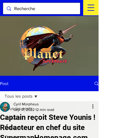
Post
Tous les posts
Cyril Morpheus
Tous les posts
Sep 17, 2022
12 min read
Captain reçoit Steve Younis !
Actualité
Rédacteur en chef du site
Magazine
SupermanHomepage.com
Comics