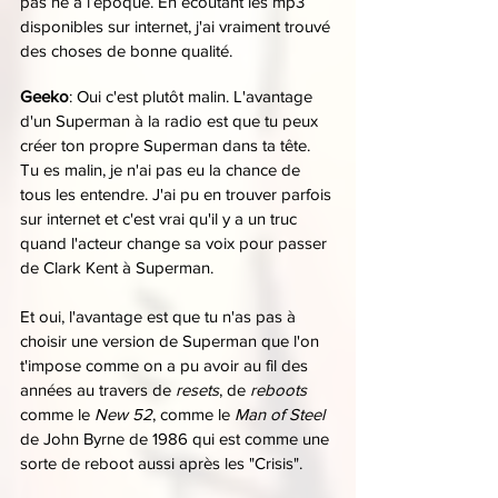
pas né à l’époque. En écoutant les mp3 
disponibles sur internet, j'ai vraiment trouvé 
des choses de bonne qualité.
Geeko
: Oui c'est plutôt malin. L'avantage 
d'un Superman à la radio est que tu peux 
créer ton propre Superman dans ta tête. 
Tu es malin, je n'ai pas eu la chance de 
tous les entendre. J'ai pu en trouver parfois 
sur internet et c'est vrai qu'il y a un truc 
quand l'acteur change sa voix pour passer 
de Clark Kent à Superman.
Et oui, l'avantage est que tu n'as pas à 
choisir une version de Superman que l'on 
t'impose comme on a pu avoir au fil des 
années au travers de 
resets
, de 
reboots 
comme le 
New 52
, comme le 
Man of Steel
de John Byrne de 1986 qui est comme une 
sorte de reboot aussi après les "Crisis".