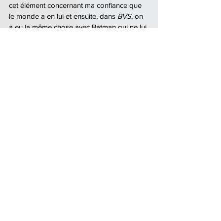
cet élément concernant ma confiance que 
le monde a en lui et ensuite, dans 
BVS
, on 
a eu la même chose avec Batman qui ne lui 
fait pas confiance. Et, en fin de compte, il 
se rend compte qu'il n'aurait pas dû et que 
Superman est ce dont on a besoin. 
Ensuite, dans 
Justice League
, il revient 
d'entre les morts et encore là est-il bon est-
il mauvais, donc dans chaque film on 
revient sur un élément lié aux doutes à 
propos de Superman et, si on continue 
cela dans la Justice League, on finit par se 
demander combien de fois le type va 
devoir prouver ?
Geeko 
: Oui, c'est vrai même dans la série 
télévisée Superman et Lois qui est vraiment 
bonne, il y a toujours ce truc avec l'armée 
où il doit toujours prouver.
Bon, vu que tu m'as eu avec la première 