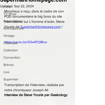
Updated:
Sep 22, 2024
Films
Morpheus a reçu, dans le cadre de son 
TV Show
POD documentaire le big boss du site 
Présentation
international sur L'homme d'acier, Steve 
Younis de 
SupermanHomepage.com
 !
Rétrospective
Vintage
https://youtu.be/G3wl9Tj9Buo
Classique
Collection
Convention
Brèves
Live
Superman
Transcription de l'interview, réalisée par 
notre chroniqueur Joseph Ali
Interview de Steve Younis par Geekology