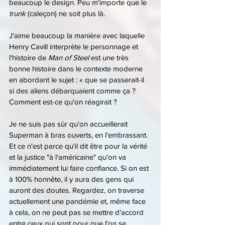
beaucoup le design. Peu m'importe que le 
trunk
 (caleçon) ne soit plus là.
J'aime beaucoup la manière avec laquelle 
Henry Cavill interprète le personnage et 
l'histoire de 
Man of Steel
 est une très 
bonne histoire dans le contexte moderne 
en abordant le sujet : « que se passerait-il 
si des aliens débarquaient comme ça ? 
Comment est-ce qu'on réagirait ?
Je ne suis pas sûr qu'on accueillerait 
Superman à bras ouverts, en l'embrassant.
Et ce n'est parce qu'il dit être pour la vérité 
et la justice "à l'américaine" qu'on va 
immédiatement lui faire confiance. Si on est 
à 100% honnête, il y aura des gens qui 
auront des doutes. Regardez, on traverse 
actuellement une pandémie et, même face 
à cela, on ne peut pas se mettre d'accord 
entre ceux qui sont pour que l'on se 